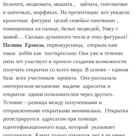
бельчата, медвежата, мышата , зайчата, снеговички
в шапочках, шарфиках. На презентации все увидели
крохотные фигурки целой семейки пингвинят ,
помещенных на пальце, белых медведей, Умку с
мамой… Сколько душевного тепла в этих фигурках!
Полина Ермола
, первокурсница, открыла нам
такое хобби как посткроссинг. Она уже в течение
пяти лет участвует в проекте создания возможности
получать открытки со всего мира. В основе – единая
база всех участников проекта. Она рассказала
оинтересном механизме выдачи адресатов и
открыток одним пользователем через другого.
Условие – разница между полученными и
отправленными открытками минимальна. Открытка
регистрируется адресатом при помощи
идентификационного кода, который указывает
отправитель. Каких только открыток нет в ее очень