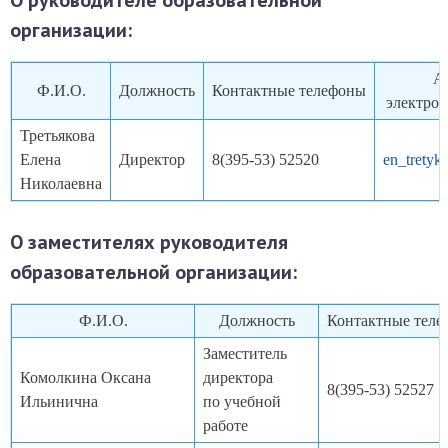
О руководителе образовательной
организации:
А
Ф.И.О.
Должность
Контактные телефоны
электро
Третьякова
Елена
Директор
8(395-53) 52520
en_tretyk
Николаевна
О заместителях руководителя
образовательной организации:
Ф.И.О.
Должность
Контактные тел
Заместитель
Комолкина Оксана
директора
8(395-53) 52527
Ильинична
по учебной
работе