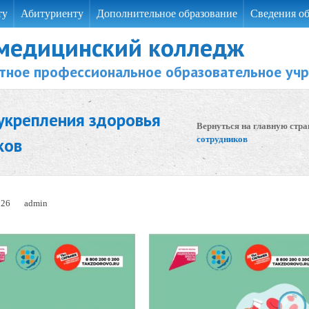
ту
Абитуриенту
Дополнительное образование
Сведения об
 медицинский колледж
тное профессиональное образовательное уч
укрепления здоровья
Вернуться на главную стра
ков
сотрудников
026
admin