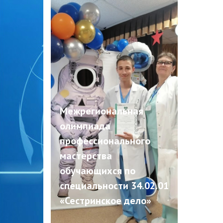
Межрегиональная
олимпиада
профессионального
мастерства
обучающихся по
специальности 34.02.01
«Сестринское дело»