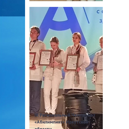
IX Региональный Чемпионат
«Абилимпикс» Иркутской
области