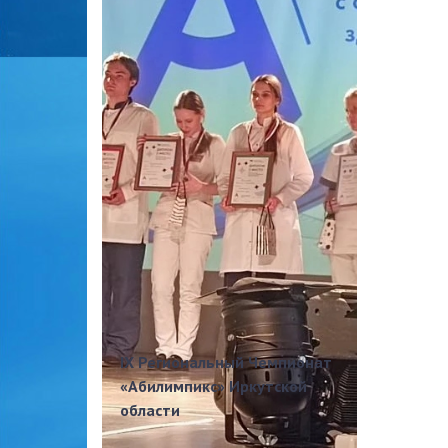
IX Региональный Чемпионат
«Абилимпикс» Иркутской
области