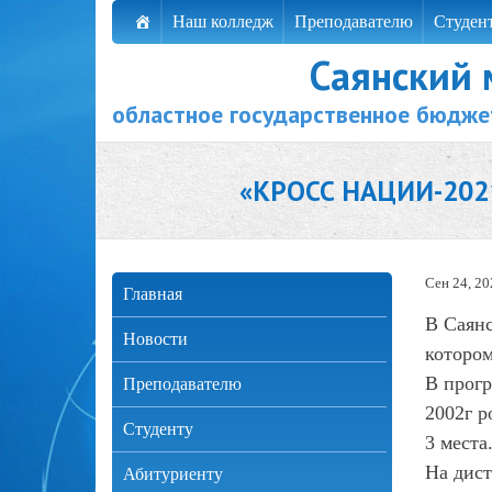
Наш колледж
Преподавателю
Студен
Саянский
областное государственное бюдже
«КРОСС НАЦИИ-202
Сен 24, 20
Главная
В Саянс
Новости
котором
В прогр
Преподавателю
2002г р
Студенту
3 места
На дист
Абитуриенту