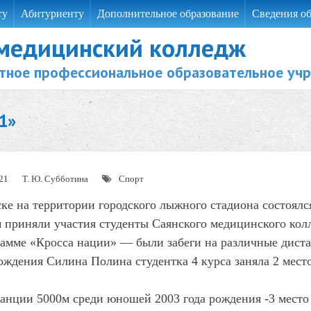
ту
Абитуриенту
Дополнительное образование
Сведения об
 медицинский колледж
тное профессиональное образовательное уч
1»
21
Т. Ю. Субботина
Спорт
ке на территории городского лыжного стадиона состоялс
 приняли участия студенты Саянского медицинского кол
амме «Кросса нации» — были забеги на различные дист
ождения Силина Полина студентка 4 курса заняла 2 место
.
анции 5000м среди юношей 2003 года рождения -3 место