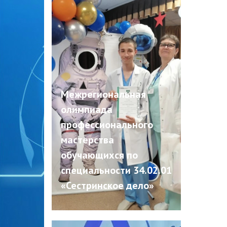
Межрегиональная
олимпиада
профессионального
мастерства
обучающихся по
специальности 34.02.01
«Сестринское дело»