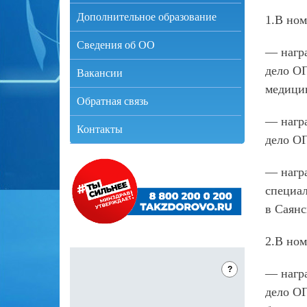
Дополнительное образование
1.В но
Сведения об ОО
— награ
дело О
Вакансии
медицин
Обратная связь
— награ
Контакты
дело ОГ
— нагр
специа
в Саян
2.В но
?
— награ
дело О