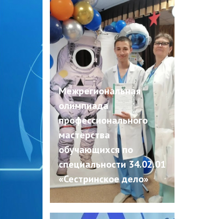
Межрегиональная
олимпиада
профессионального
мастерства
обучающихся по
специальности 34.02.01
«Сестринское дело»