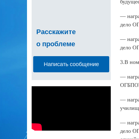
будущее
— награ
дело О
Расскажите
— награ
о проблеме
дело О
3.В но
Написать сообщение
— награ
ОГБПОУ
— нагр
училище
— награ
дело О