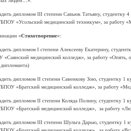
ных людей…».
дить дипломом III степени Савьюк Татьяну, студентку 4
БПОУ «Усольский медицинский техникум», за работу «М
минации «
Стихотворение
»:
дить дипломом I степени Алексееву Екатерину, студентк
«Саянский медицинский колледж», за работу «Опять, о
дипломанта)
дить дипломом II степени Савенкову Зою, студентку 1 к
ГБПОУ «Братский медицинский колледж», за работу «Ме
дить дипломом II степени Коляда Полину, студентку 1 к
ГБПОУ «Братский медицинский колледж», за работу «Лю
дить дипломом III степени Шульга Дарью, студентку 1 
БПОУ «Братский медицинский колледж», за работу «Всту