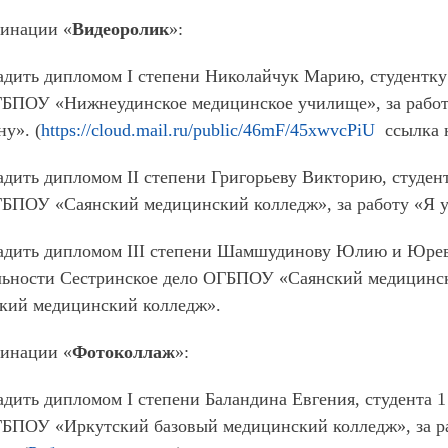
минации «
Видеоролик
»:
дить дипломом I степени Николайчук Марию, студентку
ГБПОУ «Нижнеудинское медицинское училище», за рабо
у». (
https://cloud.mail.ru/public/46mF/45xwvcPiU
ссылка н
дить дипломом II степени Григорьеву Викторию, студен
БПОУ «Саянский медицинский колледж», за работу «Я учу
адить дипломом III степени Шамшудинову Юлию и Юреви
льности Сестринское дело ОГБПОУ «Саянский медицински
ский медицинский колледж».
минации «
Фотоколлаж
»:
дить дипломом I степени Баландина Евгения, студента 1
ГБПОУ «Иркутский базовый медицинский колледж», за ра