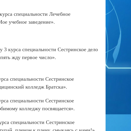
 курса специальности Лечебное
ое учебное заведение».
у 3 курса специальности Сестринское дело
пять жду первое число».
урса специальности Сестринское
дицинский колледж Братска».
урса специальности Сестринское
бимому колледжу посвящается».
курса специальности Сестринское
пай, плечом к плечу, смыкаясь с нами!».