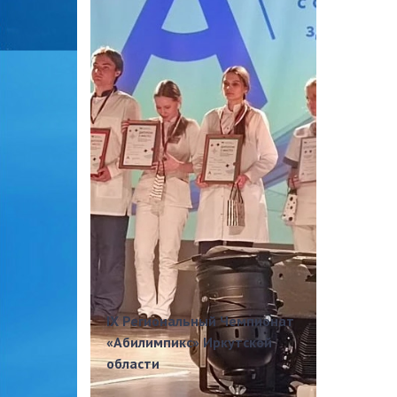
IX Региональный Чемпионат
«Абилимпикс» Иркутской
области