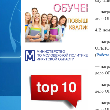
случай
— награ
дело ОГ
4.В но
— награ
ОГБПОУ 
(
Работа
— награ
дело О
— награ
дело О
— награ
дело ОГ