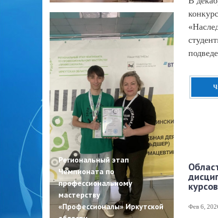
В дека
конкурс
«Наслед
студент
подведе
Ч
Региональный этап
Област
Чемпионата по
дисцип
профессиональному
курсо
мастерству
«Профессионалы» Иркутской
Фев 6, 202