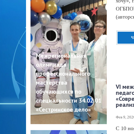
хочу»,
ОГБПОУ
(авторс
Ч
Межрегиональная
олимпиада
профессионального
мастерства
VI ме
обучающихся по
педаг
«Совре
специальности 34.02.01
реали
«Сестринское дело»
Фев 9, 202
С 10 но