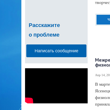
творчес
Ч
Расскажите
о проблеме
Написать сообщение
Межре
физиол
Апр 14, 2
В марте
Ясенец
физиоло
приняла