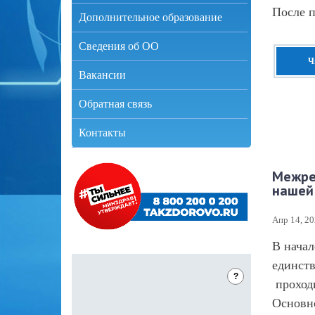
После п
Дополнительное образование
Сведения об ОО
Ч
Вакансии
Обратная связь
Контакты
Межре
нашей 
Апр 14, 2
В начал
единств
?
проход
Основно