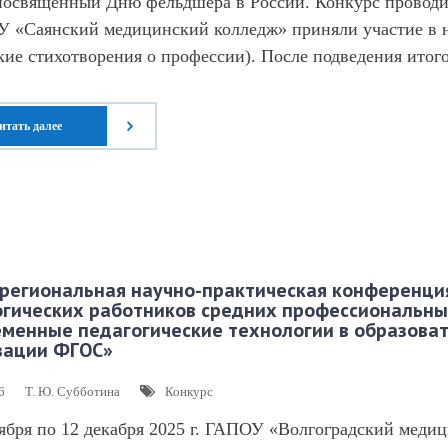
 посвященный Дню фельдшера в России. Конкурс проводи
 «Саянский медицинский колледж» приняли участие в
кие стихотворения о профессии). После подведения итог
итать далее
жрегиональная научно-практическая конференци
огических работников средних профессиональны
менные педагогические технологии в образоват
зации ФГОС»
6
Т. Ю. Субботина
Конкурс
ября по 12 декабря 2025 г. ГАПОУ «Волгоградский меди