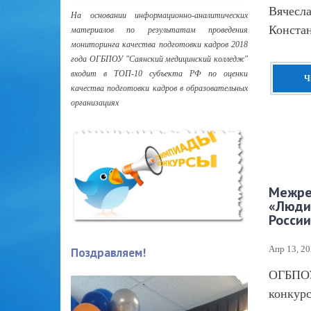
Вячесл
На основании информационно-аналитических
Конста
материалов по результатам проведения
мониторинга качества подготовки кадров 2018
года ОГБПОУ "Саянский медицинский колледж"
входит в ТОП-10 субъекта РФ по оценки
Ч
качества подготовки кадров в образовательных
организациях
Межре
«Люди
России
Апр 13, 2
Поздравляем!
ОГБПОУ
конкурс