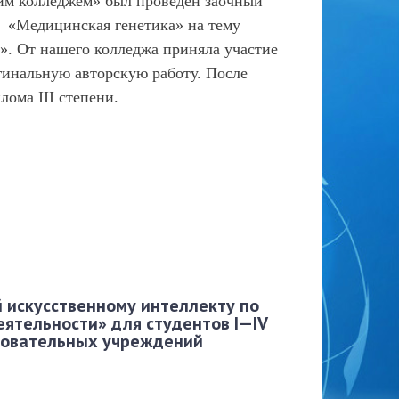
им колледжем» был проведен заочный
у «Медицинская генетика» на тему
». От нашего колледжа приняла участие
гинальную авторскую работу. После
ома III степени.
 искусственному интеллекту по
ятельности» для студентов I—IV
зовательных учреждений