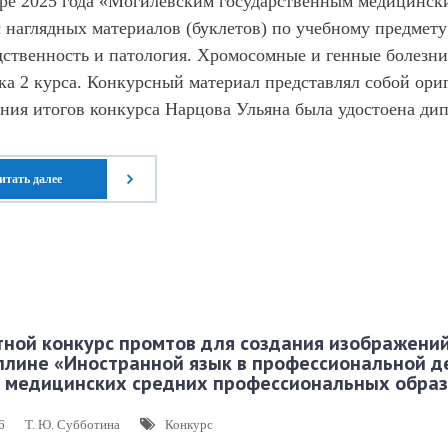
бре 2025 года «Могилевским государственным медицинск
 наглядных материалов (буклетов) по учебному предмет
ственность и патология. Хромосомные и генные болезни
ка 2 курса. Конкурсный материал представлял собой ори
ния итогов конкурса Нарцова Ульяна была удостоена дипл
итать далее
ной конкурс промтов для создания изображений
лине «Иностранной язык в профессиональной де
в медицинских средних профессиональных обра
6
Т. Ю. Субботина
Конкурс