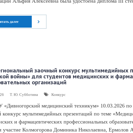
аций Альфия Алексеевна была удостоена диплома III сте
итать далее
гиональный заочный конкурс мультимедийных п
кой войны» для студентов медицинских и фарм
овательных организаций
026
Т. Ю. Субботина
Конкурс
 «Дивногорский медицинский техникум» 10.03.2026 по 3
й конкурс мультимедийных презентаций по теме «Медиц
нских и фармацевтических профессиональных образовате
и участие Колмогорова Доминика Николаевна, Ермолов 