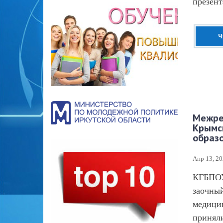
презент
Ч
Межре
Крымс
образ
Апр 13, 2
КГБПОУ
заочны
медици
принял