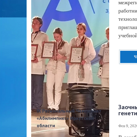
межрег
работн
техноло
приглаш
учебной
Ч
Заочн
IX Региональный Чемпионат
генети
«Абилимпикс» Иркутской
области
Фев 9, 202