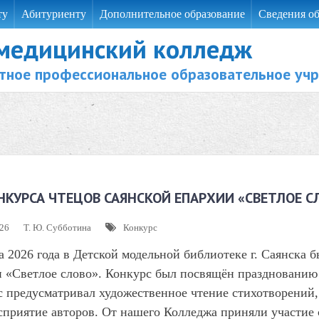
ту
Абитуриенту
Дополнительное образование
Сведения об
 медицинский колледж
тное профессиональное образовательное уч
КОНКУРСА ЧТЕЦОВ САЯНСКОЙ ЕПАРХИИ «СВЕТЛОЕ С
026
Т. Ю. Субботина
Конкурс
а 2026 года в Детской модельной библиотеке г. Саянска 
 «Светлое слово». Конкурс был посвящён празднованию 
 предусматривал художественное чтение стихотворений,
приятие авторов. От нашего Колледжа приняли участие 