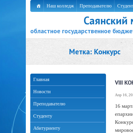
Наш колледж
Преподавателю
Студен
Саянский
областное государственное бюдже
Метка:
Конкурс
Главная
VIII 
Новости
Апр 16, 2
Преподавателю
16 март
епархии
Студенту
Конкурс
Абитуриенту
мировос