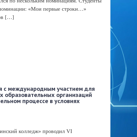
лся по нескольким номинациям. Студенты
 номинации: «Мои первые строки…»
ов […]
я с международным участием для
х образовательных организаций
ельном процессе в условиях
цинский колледж» проводил VI