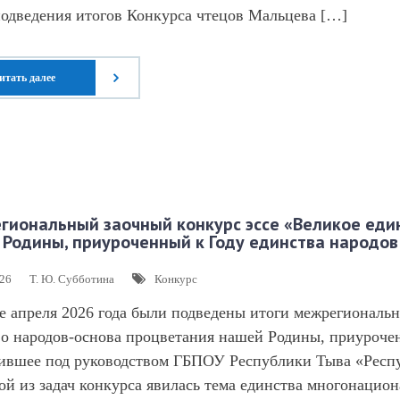
одведения итогов Конкурса чтецов Мальцева […]
итать далее
гиональный заочный конкурс эссе «Великое еди
Родины, приуроченный к Году единства народов
026
Т. Ю. Субботина
Конкурс
е апреля 2026 года были подведены итоги межрегиональн
о народов-основа процветания нашей Родины, приурочен
ившее под руководством ГБПОУ Республики Тыва «Респ
й из задач конкурса явилась тема единства многонацион