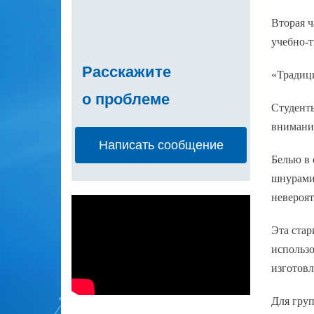
Вторая ч
учебно‑т
Расскажите
«Традиц
о проблеме
Студент
внимание
Написать сообщение
Белью в
шнурами 
невероят
Эта стар
использо
изготовл
Для груп