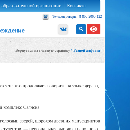
 образовательной организации
Контакты
Телефон доверия: 8-800-2000-122
реждение
Вернуться на главную страницу
/
Резной алфавит
ся те, кто продолжает говорить на языке дерева,
 комплекс Саянска.
т голосами зверей, шорохом древних манускриптов
м студентов, — персональная выставка народного