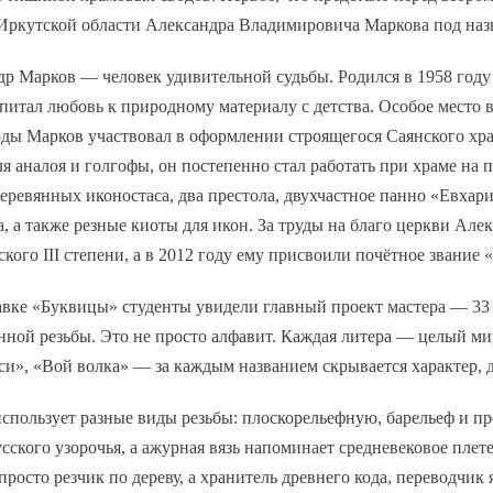
 Иркутской области Александра Владимировича Маркова под на
р Марков — человек удивительной судьбы. Родился в 1958 году 
питал любовь к природному материалу с детства. Особое место в
оды Марков участвовал в оформлении строящегося Саянского хр
ля аналоя и голгофы, он постепенно стал работать при храме на 
еревянных иконостаса, два престола, двухчастное панно «Евхар
, а также резные киоты для икон. За труды на благо церкви А
кого III степени, а в 2012 году ему присвоили почётное звание
авке «Буквицы» студенты увидели главный проект мастера — 33
ной резьбы. Это не просто алфавит. Каждая литера — целый ми
и», «Вой волка» — за каждым названием скрывается характер, 
спользует разные виды резьбы: плоскорельефную, барельеф и п
сского узорочья, а ажурная вязь напоминает средневековое плет
просто резчик по дереву, а хранитель древнего кода, переводчик