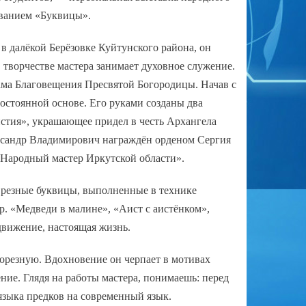
званием «Буквицы».
в далёкой Берёзовке Куйтунского района, он
 творчестве мастера занимает духовное служение.
ама Благовещения Пресвятой Богородицы. Начав с
постоянной основе. Его руками созданы два
истия», украшающее придел в честь Архангела
лександр Владимирович награждён орденом Сергия
 «Народный мастер Иркутской области».
 резные буквицы, выполненные в технике
р. «Медведи в малине», «Аист с аистёнком»,
движение, настоящая жизнь.
рорезную. Вдохновение он черпает в мотивах
ение. Глядя на работы мастера, понимаешь: перед
 языка предков на современный язык.