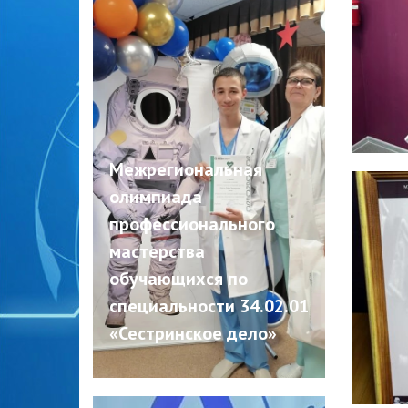
Межрегиональная
олимпиада
профессионального
мастерства
обучающихся по
специальности 34.02.01
«Сестринское дело»