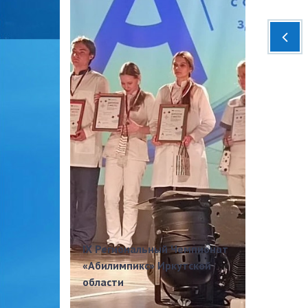
IX Региональный Чемпионат
«Абилимпикс» Иркутской
области