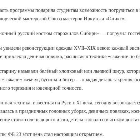
асть программы подарила студентам возможность погрузиться в
ворческой мастерской Союза мастеров Иркутска «Оникс».
ионный русский костюм старожилов Сибири» — погрузил гостей
ы увидели реконструкции одежды XVII–XIX веков: каждый экспо
 привлекла девичья повязка, расшитая в технике «сажение по б
 старину называли белёный хлопковый или льняной шнур, котор
«сажали» жемчуг, бусины и бисер — каждая деталь закреплялас
ного терпения и ювелирной точности.
инная техника, известная на Руси с XI века, сегодня возрождае
валась в праздничных головных уборах, девичьих повязках, кос
ение стоило очень дорого и свидетельствовало о высоком достат
пы ФБ‑23 этот день стал настоящим открытием.