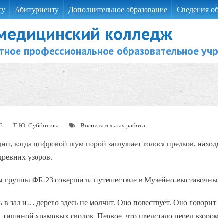
ту
Абитуриенту
Дополнительное образование
Сведения об
 медицинский колледж
тное профессиональное образовательное уч
6
Т. Ю. Субботина
Воспитательная работа
ни, когда цифровой шум порой заглушает голоса предков, находят
древних узоров.
ы группы ФБ-23 совершили путешествие в Музейно-выставочный
 в зал и… дерево здесь не молчит. Оно повествует. Оно говори
 тишиной храмовых сводов. Первое, что предстало перед взоро