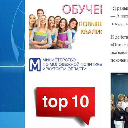
«Я раньш
— А здес
откуда, 
И действ
«Оникса»
оказывае
поколени