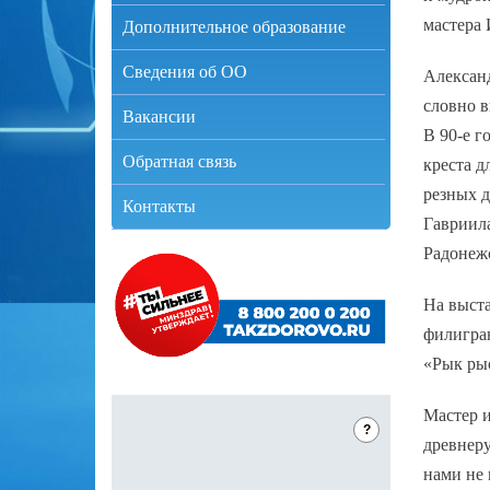
мастера
Дополнительное образование
Сведения об ОО
Александ
словно в
Вакансии
В 90-е г
Обратная связь
креста д
резных д
Контакты
Гавриила
Радонежс
На выст
филигран
«Рык рыс
Мастер и
?
древнеру
нами не 