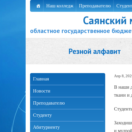
Наш колледж
Преподавателю
Студен
Саянский
областное государственное бюдже
Резной алфавит
Апр 8, 202
Главная
В наши д
Новости
ткани и 
Преподавателю
Студент
Студенту
Заходишь
Абитуриенту
и мудрой