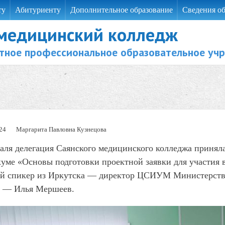
ту
Абитуриенту
Дополнительное образование
Сведения об
 медицинский колледж
тное профессиональное образовательное уч
24
Маргарита Павловна Кузнецова
аля делегация Саянского медицинского колледжа принял
уме «Основы подготовки проектной заявки для участия 
й спикер из Иркутска — директор ЦСИУМ Министерства
и — Илья Мершеев.