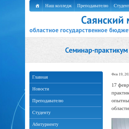
Наш колледж
Преподавателю
Студен
Саянский
областное государственное бюдже
Семинар-практикум
Фев 19, 20
Главная
17 февр
Новости
практик
опытны
Преподавателю
област
Студенту
Абитуриенту