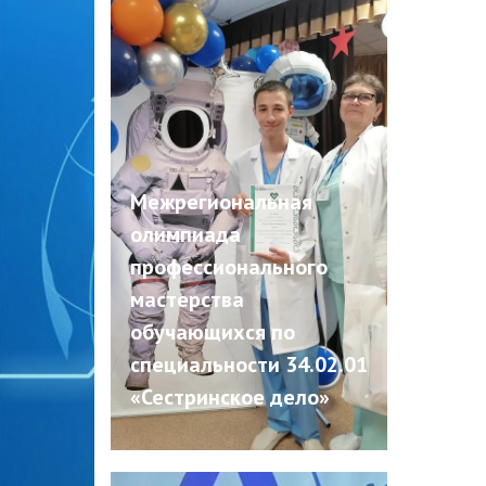
Межрегиональная
олимпиада
профессионального
мастерства
обучающихся по
специальности 34.02.01
«Сестринское дело»