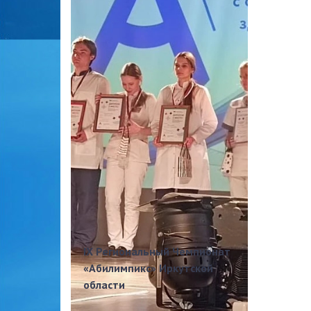
IX Региональный Чемпионат
«Абилимпикс» Иркутской
области