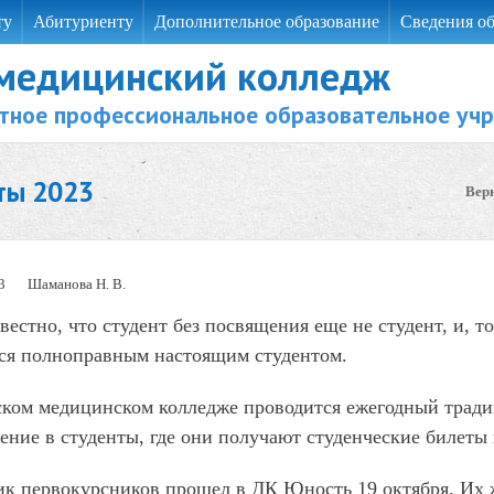
ту
Абитуриенту
Дополнительное образование
Сведения об
 медицинский колледж
тное профессиональное образовательное уч
ты 2023
Вер
3
Шаманова Н. В.
вестно, что студент без посвящения еще не студент, и, 
тся полноправным настоящим студентом.
ском медицинском колледже проводится ежегодный тради
ние в студенты, где они получают студенческие билеты
ик первокурсников прошел в ДК Юность 19 октября. Их