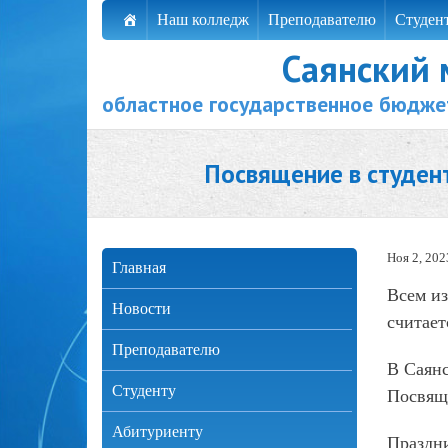
Наш колледж
Преподавателю
Студен
Саянский
областное государственное бюдже
Посвящение в студен
Ноя 2, 202
Главная
Всем из
Новости
считае
Преподавателю
В Саян
Студенту
Посвяще
Абитуриенту
Праздн