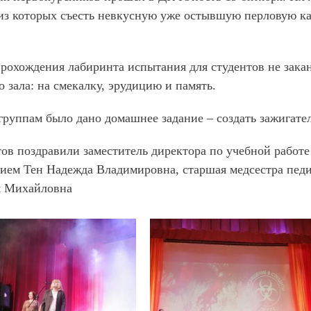
из которых съесть невкусную уже остывшую перловую ка
рохождения лабиринта испытания для студентов не зака
о зала: на смекалку, эрудицию и память.
группам было дано домашнее задание – создать зажигат
ов поздравили заместитель директора по учебной работ
ием Тен Надежда Владимировна, старшая медсестра педи
я Михайловна