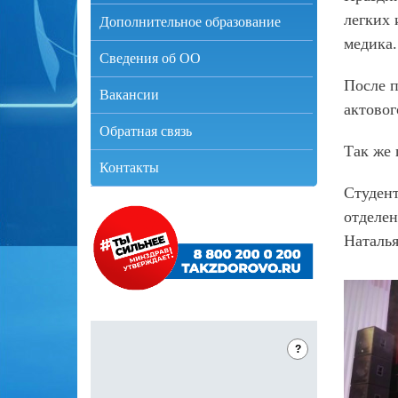
легких 
Дополнительное образование
медика.
Сведения об ОО
После п
Вакансии
актовог
Обратная связь
Так же 
Контакты
Студент
отделен
Наталь
?