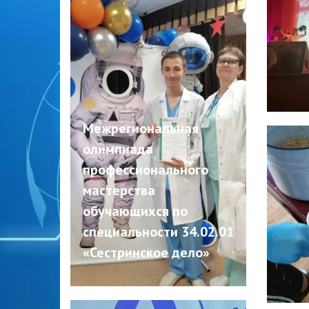
Межрегиональная
олимпиада
профессионального
мастерства
обучающихся по
специальности 34.02.01
«Сестринское дело»