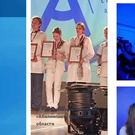
IX Региональный Чемпионат
«Абилимпикс» Иркутской
области