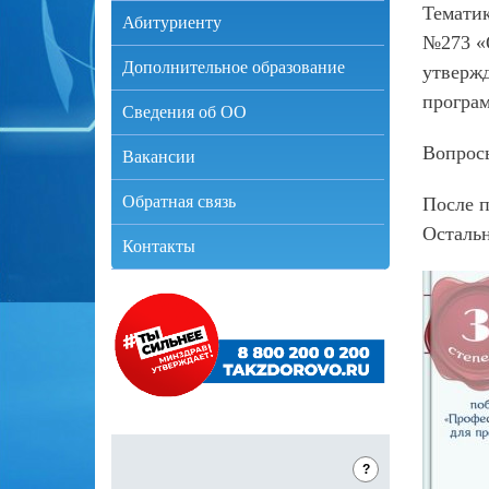
Тематик
Абитуриенту
№273 «О
Дополнительное образование
утвержд
програ
Сведения об ОО
Вопрос
Вакансии
Обратная связь
После п
Остальн
Контакты
?