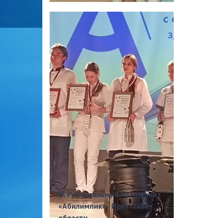
IX Региональный Чемпионат
«Абилимпикс» Иркутской
области