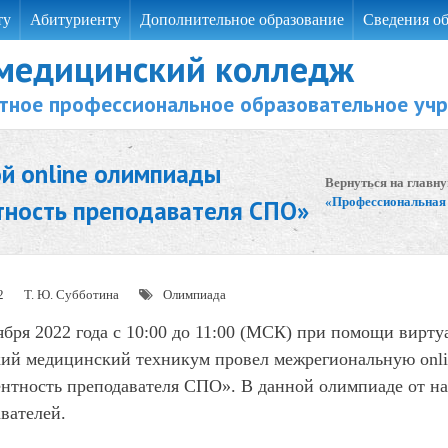
ту
Абитуриенту
Дополнительное образование
Сведения об
 медицинский колледж
тное профессиональное образовательное уч
й online олимпиады
Вернуться на главн
тность преподавателя СПО»
«Профессиональная 
2
Т. Ю. Субботина
Олимпиада
ября 2022 года с 10:00 до 11:00 (МСК) при помощи вирт
кий медицинский техникум провел межрегиональную onl
нтность преподавателя СПО». В данной олимпиаде от на
вателей.