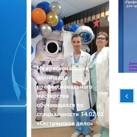
Межрегиональная
олимпиада
профессионального
мастерства
обучающихся по
специальности 34.02.01
«Сестринское дело»