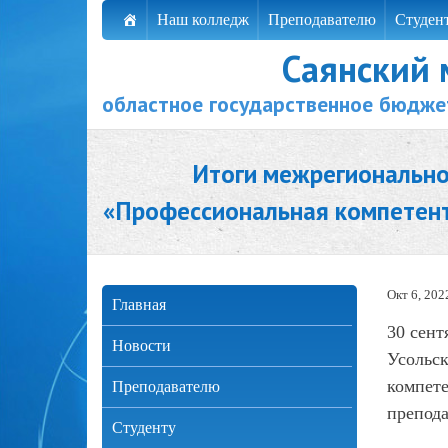
Наш колледж
Преподавателю
Студен
Саянский
областное государственное бюдже
Итоги межрегионально
«Профессиональная компетен
Окт 6, 202
Главная
30 сент
Новости
Усольс
компете
Преподавателю
препода
Студенту