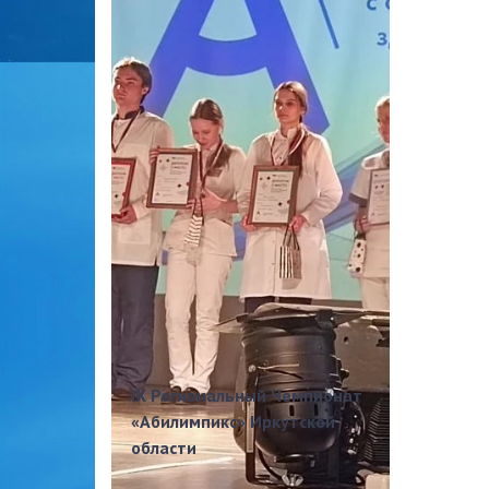
IX Региональный Чемпионат
«Абилимпикс» Иркутской
области