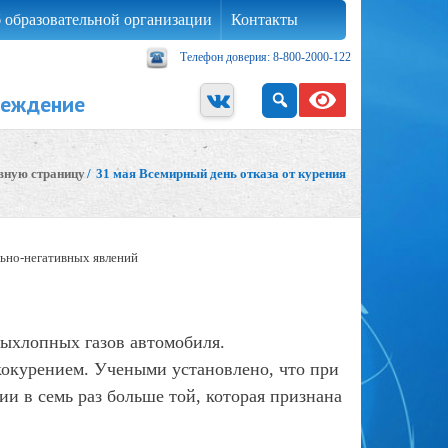
 образовательной организации
Контакты
Телефон доверия: 8-800-2000-122
реждение
авную страницу
/
31 мая Всемирный день отказа от курения
ьно-негативных явлений
выхлопных газов автомобиля.
кокурением. Учеными установлено, что при
и в семь раз больше той, которая признана