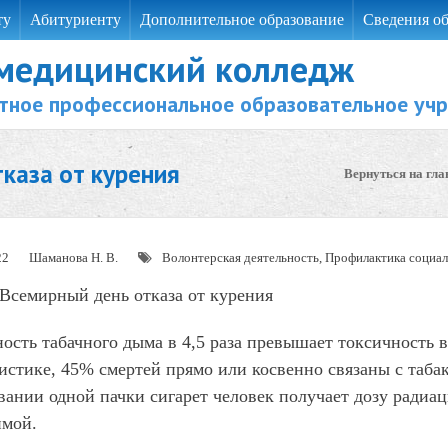
ту
Абитуриенту
Дополнительное образование
Сведения об
 медицинский колледж
тное профессиональное образовательное уч
каза от курения
Вернуться на гл
22
Шаманова Н. В.
Волонтерская деятельность
,
Профилактика социал
Всемирный день отказа от курения
ость табачного дыма в 4,5 раза превышает токсичность 
истике, 45% смертей прямо или косвенно связаны с таба
ании одной пачки сигарет человек получает дозу радиаци
имой.