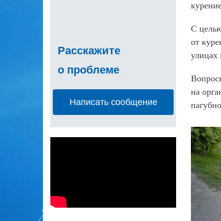
курение
С целью
от кур
Расскажите
улицах 
о проблеме
Вопросы
на орга
Написать сообщение
пагубн