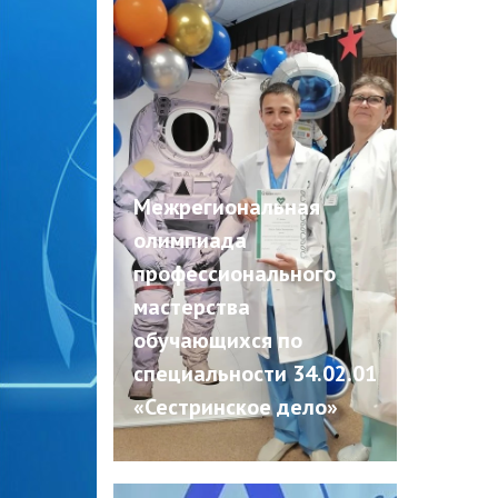
Межрегиональная
олимпиада
профессионального
мастерства
обучающихся по
специальности 34.02.01
«Сестринское дело»