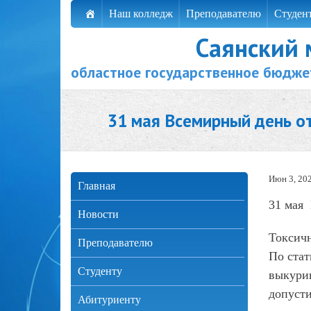
Наш колледж
Преподавателю
Студен
Саянский
областное государственное бюдже
31 мая Всемирный день от
Июн 3, 20
Главная
31 мая 
Новости
Токсичн
Преподавателю
По стат
Студенту
выкурив
допуст
Абитуриенту