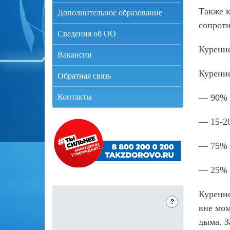
Также к
Дополнительное образование
сопрот
Сведения об ОО
Курени
Вакансии
Курени
Обратная связь
Контакты
— 90% с
— 15-20
— 75% 
— 25% с
Курение
?
вне мом
дыма. З