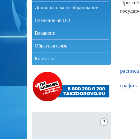
При себ
Дополнительное образование
государ
Сведения об ОО
Вакансии
Обратная связь
Контакты
расписа
график
?