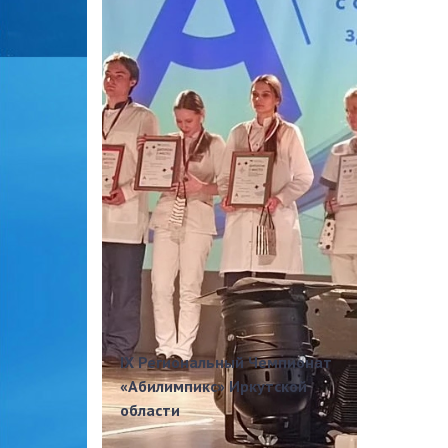
IX Региональный Чемпионат
«Абилимпикс» Иркутской
области