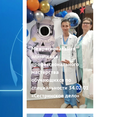
Межрегиональная
олимпиада
профессионального
мастерства
обучающихся по
специальности 34.02.01
«Сестринское дело»