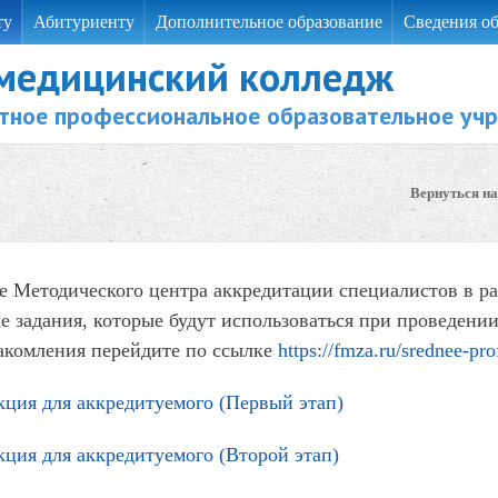
ту
Абитуриенту
Дополнительное образование
Сведения об
 медицинский колледж
тное профессиональное образовательное уч
Вернуться на
е Методического центра аккредитации специалистов в р
е задания, которые будут использоваться при проведени
акомления перейдите по ссылке
https://fmza.ru/srednee-pr
ция для аккредитуемого (Первый этап)
ция для аккредитуемого (Второй этап)