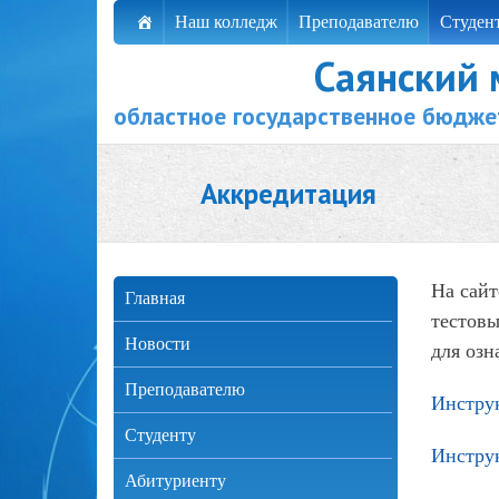
Наш колледж
Преподавателю
Студен
Саянский
областное государственное бюдже
Аккредитация
На сайт
Главная
тестовы
Новости
для озн
Преподавателю
Инструк
Студенту
Инструк
Абитуриенту