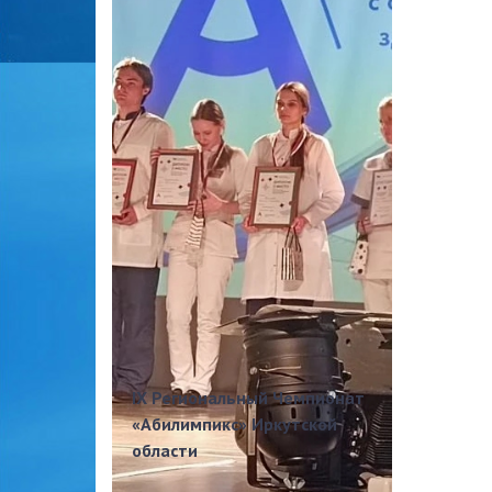
IX Региональный Чемпионат
«Абилимпикс» Иркутской
области