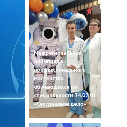
Межрегиональная
олимпиада
профессионального
мастерства
обучающихся по
специальности 34.02.01
«Сестринское дело»