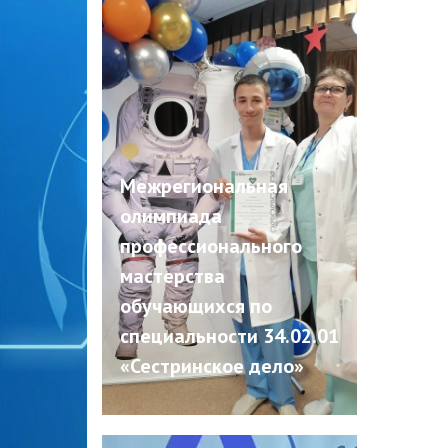
Межрегиональная
олимпиада
профессионального
мастерства
обучающихся по
специальности 34.02.01
«Сестринское дело»