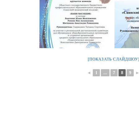
[ПОКАЗАТЬ СЛАЙДШОУ
◄
1
...
7
8
9