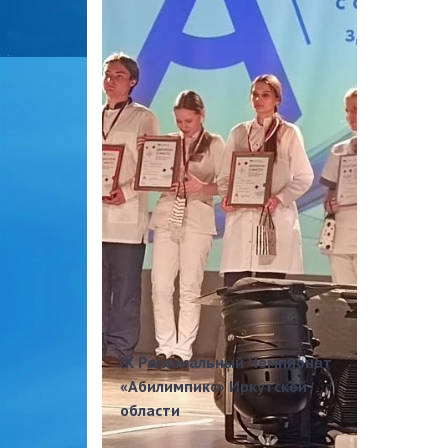
IX Региональный Чемпионат
«Абилимпикс» Иркутской
области