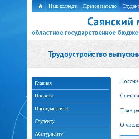
Наш колледж
Преподавателю
Студен
Саянский
областное государственное бюдже
Трудоустройство выпускн
Положен
Главная
Соглаш
Новости
Преподавателю
План ра
Студенту
О числ
Абитуриенту