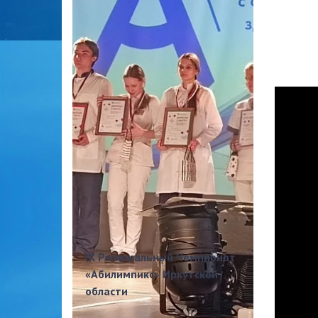
IX Региональный Чемпионат
«Абилимпикс» Иркутской
области