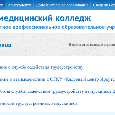
ту
Абитуриенту
Дополнительное образование
Сведения об
 медицинский колледж
тное профессиональное образовательное уч
иков
Вернуться на главную страни
ие о службе содействия трудоустройству
ение о взаимодействии с ОГКУ «Кадровый центр Иркутс
боты службы содействия трудоустройству выпускников 
енности трудоустроенных выпускников