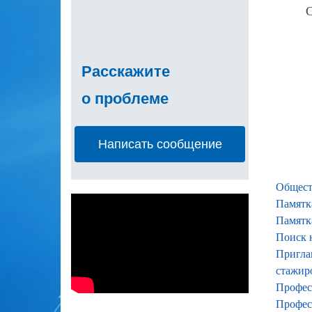
С
Расскажите
о проблеме
Написать сообщение
Общест
Памятк
Памятк
Поиск 
Пригла
стажир
Профес
Профес