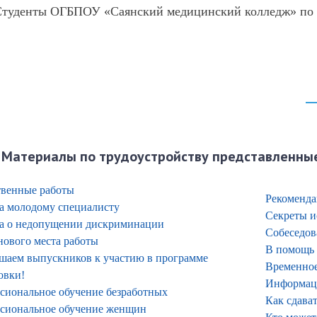
туденты ОГБПОУ «Саянский медицинский колледж» по в
Материалы по трудоустройству представленные 
венные работы
Рекоменд
а молодому специалисту
Секреты и
а о недопущении дискриминации
Собеседов
нового места работы
В помощь
шаем выпускников к участию в программе
Временное
овки!
Информаци
сиональное обучение безработных
Как сдава
сиональное обучение женщин