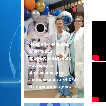
Межрегиональная
олимпиада
профессионального
мастерства
обучающихся по
специальности 34.02.01
«Сестринское дело»